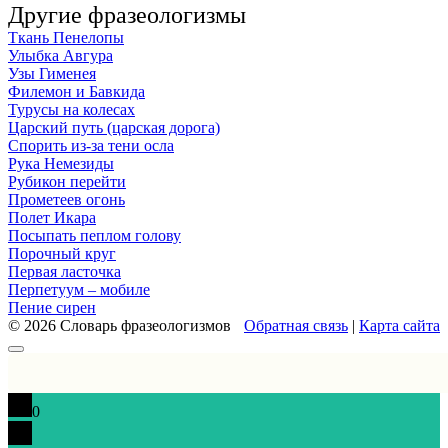
Другие фразеологизмы
Ткань Пенелопы
Улыбка Авгура
Узы Гименея
Филемон и Бавкида
Турусы на колесах
Царский путь (царская дорога)
Спорить из-за тени осла
Рука Немезиды
Рубикон перейти
Прометеев огонь
Полет Икара
Посыпать пеплом голову
Порочный круг
Первая ласточка
Перпетуум – мобиле
Пение сирен
© 2026 Словарь фразеологизмов
Обратная связь
|
Карта сайта
0