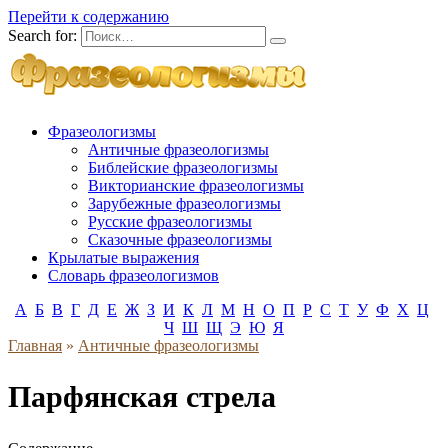
Перейти к содержанию
Search for:
Фразеологизмы
Античные фразеологизмы
Библейские фразеологизмы
Викторианские фразеологизмы
Зарубежные фразеологизмы
Русские фразеологизмы
Сказочные фразеологизмы
Крылатые выражения
Словарь фразеологизмов
А
Б
В
Г
Д
Е
Ж
З
И
К
Л
М
Н
О
П
Р
С
Т
У
Ф
Х
Ц
Ч
Ш
Щ
Э
Ю
Я
Главная
»
Античные фразеологизмы
Парфянская стрела