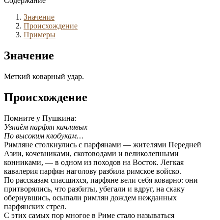
Содержание
Значение
Происхождение
Примеры
Значение
Меткий коварный удар.
Происхождение
Помните у Пушкина:
Узнаём парфян кичливых
По высоким клобукам…
Римляне столкнулись с парфянами — жителями Передней
Азии, кочевниками, скотоводами и великолепными
конниками, — в одном из походов на Восток. Легкая
кавалерия парфян наголову разбила римское войско.
По рассказам спасшихся, парфяне вели себя коварно: они
притворялись, что разбиты, убегали и вдруг, на скаку
обернувшись, осыпали римлян дождем нежданных
парфянских стрел.
С этих самых пор многое в Риме стало называться