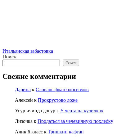
Итальянская забастовка
Поиск
Поиск
Свежие комментарии
Дарина
к
Словарь фразеологизмов
Алексей
к
Прокрустово ложе
Угур ичиндэ догур
к
У черта на куличках
Лизочка
к
Продаться за чечевичную похлебку
Алик 6 класс
к
Тришкин кафтан