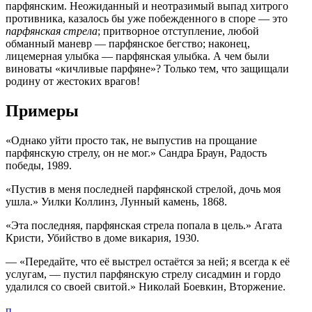
парфянским. Неожиданный и неотразимый выпад хитрого
противника, казалось бы уже побежденного в споре — это
парфянская стрела
; притворное отступление, любой
обманный маневр — парфянское бегство; наконец,
лицемерная улыбка — парфянская улыбка. А чем были
виноваты «кичливые парфяне»? Только тем, что защищали
родину от жестоких врагов!
Примеры
«Однако уйти просто так, не выпустив на прощание
парфянскую стрелу, он не мог.» Сандра Браун, Радость
победы, 1989.
«Пустив в меня последней парфянской стрелой, дочь моя
ушла.» Уилки Коллинз, Лунный камень, 1868.
«Эта последняя,
парфянская стрела
попала в цель.» Агата
Кристи, Убийство в доме викария, 1930.
— «Передайте, что её выстрел остаётся за ней; я всегда к её
услугам, — пустил парфянскую стрелу сисадмин и гордо
удалился со своей свитой.» Николай Боевкин, Вторжение.
п