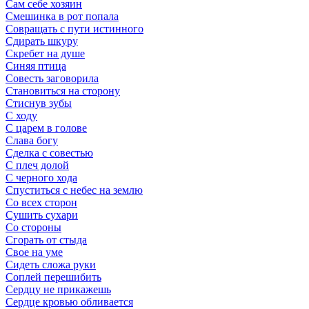
Сам себе хозяин
Смешинка в рот попала
Совращать с пути истинного
Сдирать шкуру
Скребет на душе
Синяя птица
Совесть заговорила
Становиться на сторону
Стиснув зубы
С ходу
С царем в голове
Слава богу
Сделка с совестью
С плеч долой
С черного хода
Спуститься с небес на землю
Со всех сторон
Сушить сухари
Со стороны
Сгорать от стыда
Свое на уме
Сидеть сложа руки
Соплей перешибить
Сердцу не прикажешь
Сердце кровью обливается