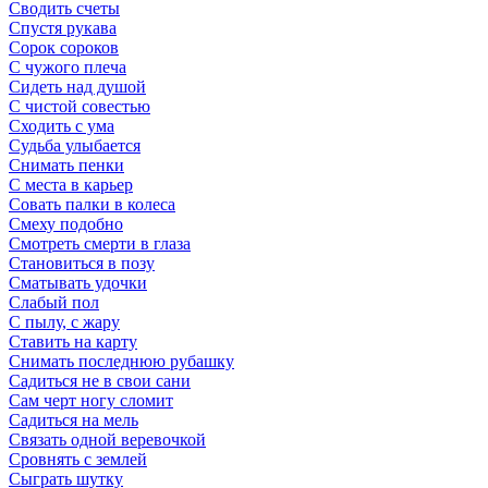
Сводить счеты
Спустя рукава
Сорок сороков
С чужого плеча
Сидеть над душой
С чистой совестью
Сходить с ума
Судьба улыбается
Снимать пенки
С места в карьер
Совать палки в колеса
Смеху подобно
Смотреть смерти в глаза
Становиться в позу
Сматывать удочки
Слабый пол
С пылу, с жару
Ставить на карту
Снимать последнюю рубашку
Садиться не в свои сани
Сам черт ногу сломит
Садиться на мель
Связать одной веревочкой
Сровнять с землей
Сыграть шутку