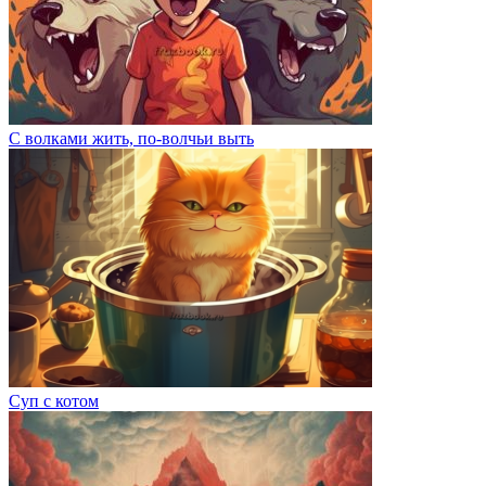
С волками жить, по-волчьи выть
Суп с котом