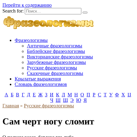
Перейти к содержанию
Search for:
Фразеологизмы
Античные фразеологизмы
Библейские фразеологизмы
Викторианские фразеологизмы
Зарубежные фразеологизмы
Русские фразеологизмы
Сказочные фразеологизмы
Крылатые выражения
Словарь фразеологизмов
А
Б
В
Г
Д
Е
Ж
З
И
К
Л
М
Н
О
П
Р
С
Т
У
Ф
Х
Ц
Ч
Ш
Щ
Э
Ю
Я
Главная
»
Русские фразеологизмы
Сам черт ногу сломит