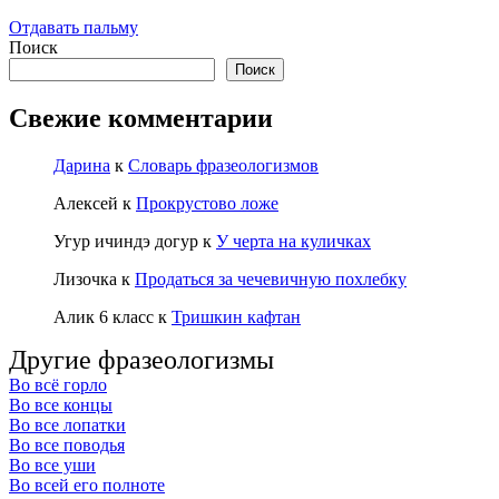
Отдавать пальму
Поиск
Поиск
Свежие комментарии
Дарина
к
Словарь фразеологизмов
Алексей
к
Прокрустово ложе
Угур ичиндэ догур
к
У черта на куличках
Лизочка
к
Продаться за чечевичную похлебку
Алик 6 класс
к
Тришкин кафтан
Другие фразеологизмы
Во всё горло
Во все концы
Во все лопатки
Во все поводья
Во все уши
Во всей его полноте