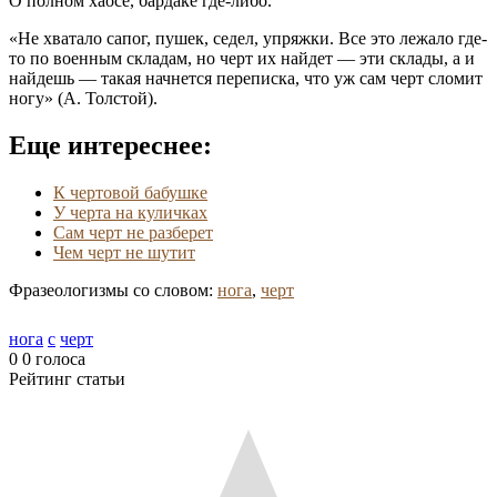
О полном хаосе, бардаке где-либо.
«Не хватало сапог, пушек, седел, упряжки. Все это лежало где-
то по военным складам, но черт их найдет — эти склады, а и
найдешь — такая начнется переписка, что уж сам черт сломит
ногу» (А. Толстой).
Еще интереснее:
К чертовой бабушке
У черта на куличках
Сам черт не разберет
Чем черт не шутит
Фразеологизмы со словом:
нога
,
черт
нога
с
черт
0
0
голоса
Рейтинг статьи