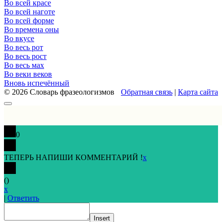
Во всей красе
Во всей наготе
Во всей форме
Во времена оны
Во вкусе
Во весь рот
Во весь рост
Во весь мах
Во веки веков
Вновь испечённый
© 2026 Словарь фразеологизмов
Обратная связь
|
Карта сайта
0
ТЕПЕРЬ НАПИШИ КОММЕНТАРИЙ !
x
(
)
x
|
Ответить
Insert