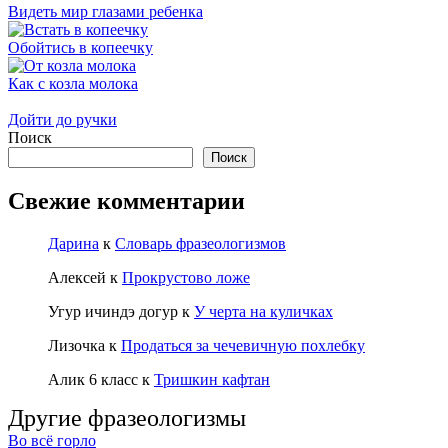
Видеть мир глазами ребенка
Обойтись в копеечку
Как с козла молока
Дойти до ручки
Поиск
Поиск
Свежие комментарии
Дарина
к
Словарь фразеологизмов
Алексей
к
Прокрустово ложе
Угур ичиндэ догур
к
У черта на куличках
Лизочка
к
Продаться за чечевичную похлебку
Алик 6 класс
к
Тришкин кафтан
Другие фразеологизмы
Во всё горло