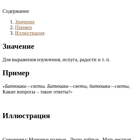
Содержание
Значение
Пример
Иллюстрация
Значение
Для выражения изумления, испуга, радости и т. п.
Пример
«Батюшки
—
светы
.
Батюшки
—
светы
,
батюшки
—
светы
,
Какие вопросы – такие ответы!»
Иллюстрация
Синонимы: Мамочки родные , Люди добрые , Мать честная,