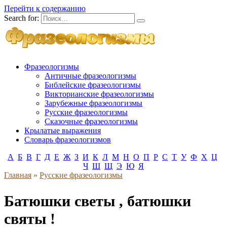
Перейти к содержанию
Search for:
Фразеологизмы
Античные фразеологизмы
Библейские фразеологизмы
Викторианские фразеологизмы
Зарубежные фразеологизмы
Русские фразеологизмы
Сказочные фразеологизмы
Крылатые выражения
Словарь фразеологизмов
А
Б
В
Г
Д
Е
Ж
З
И
К
Л
М
Н
О
П
Р
С
Т
У
Ф
Х
Ц
Ч
Ш
Щ
Э
Ю
Я
Главная
»
Русские фразеологизмы
Батюшки светы , батюшки
святы !