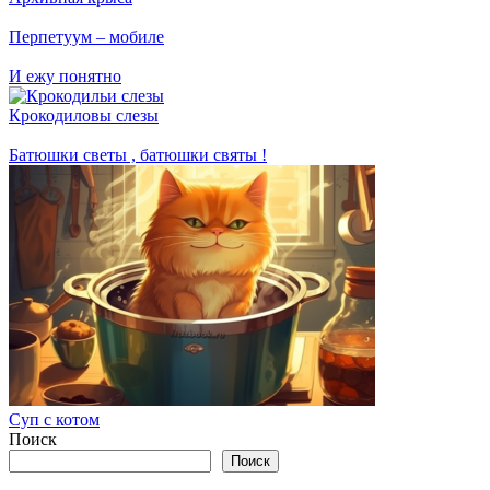
Перпетуум – мобиле
И ежу понятно
Крокодиловы слезы
Батюшки светы , батюшки святы !
Суп с котом
Поиск
Поиск