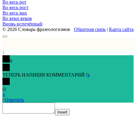
Во весь рот
Во весь рост
Во весь мах
Во веки веков
Вновь испечённый
© 2026 Словарь фразеологизмов
Обратная связь
|
Карта сайта
1
0
ТЕПЕРЬ НАПИШИ КОММЕНТАРИЙ !
x
(
)
x
|
Ответить
Insert