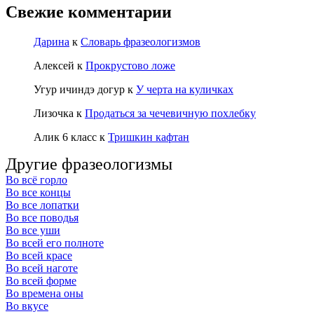
Свежие комментарии
Дарина
к
Словарь фразеологизмов
Алексей
к
Прокрустово ложе
Угур ичиндэ догур
к
У черта на куличках
Лизочка
к
Продаться за чечевичную похлебку
Алик 6 класс
к
Тришкин кафтан
Другие фразеологизмы
Во всё горло
Во все концы
Во все лопатки
Во все поводья
Во все уши
Во всей его полноте
Во всей красе
Во всей наготе
Во всей форме
Во времена оны
Во вкусе