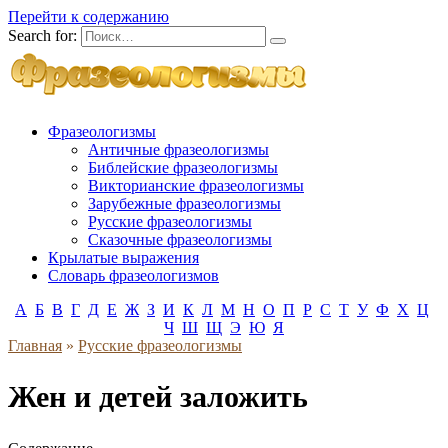
Перейти к содержанию
Search for:
Фразеологизмы
Античные фразеологизмы
Библейские фразеологизмы
Викторианские фразеологизмы
Зарубежные фразеологизмы
Русские фразеологизмы
Сказочные фразеологизмы
Крылатые выражения
Словарь фразеологизмов
А
Б
В
Г
Д
Е
Ж
З
И
К
Л
М
Н
О
П
Р
С
Т
У
Ф
Х
Ц
Ч
Ш
Щ
Э
Ю
Я
Главная
»
Русские фразеологизмы
Жен и детей заложить