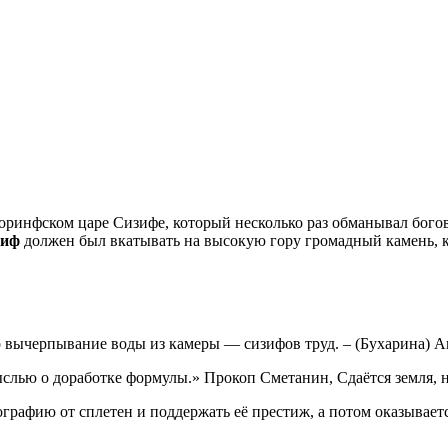
коринфском царе Сизифе, который несколько раз обманывал бого
зиф
должен был вкатывать на высокую гору громадный камень, к
то вычерпывание воды из камеры — сизифов труд.
– (Бухарина) А
ыслью о доработке формулы.» Прокоп Сметанин, Сдаётся земля, 
афию от сплетен и поддержать её престиж, а потом оказывается,