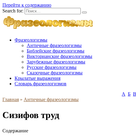
Перейти к содержанию
Search for:
Фразеологизмы
Античные фразеологизмы
Библейские фразеологизмы
Викторианские фразеологизмы
Зарубежные фразеологизмы
Русские фразеологизмы
Сказочные фразеологизмы
Крылатые выражения
Словарь фразеологизмов
А
Б
Главная
»
Античные фразеологизмы
Сизифов труд
Содержание