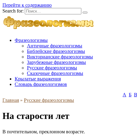
Перейти к содержанию
Search for:
Фразеологизмы
Античные фразеологизмы
Библейские фразеологизмы
Викторианские фразеологизмы
Зарубежные фразеологизмы
Русские фразеологизмы
Сказочные фразеологизмы
Крылатые выражения
Словарь фразеологизмов
А
Б
Главная
»
Русские фразеологизмы
На старости лет
В почтительном, преклонном возрасте.