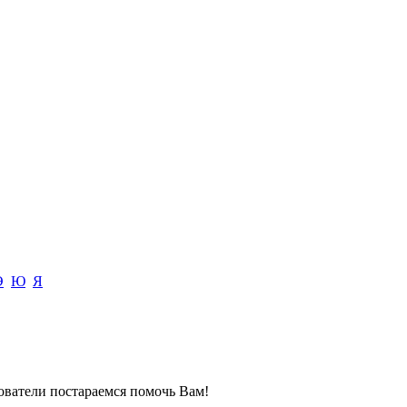
Э
Ю
Я
зователи постараемся помочь Вам!