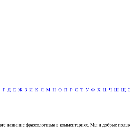
В
Г
Д
Е
Ж
З
И
К
Л
М
Н
О
П
Р
С
Т
У
Ф
Х
Ц
Ч
Ш
Щ
вьте название фразеологизма в комментариях. Мы и добрые поль