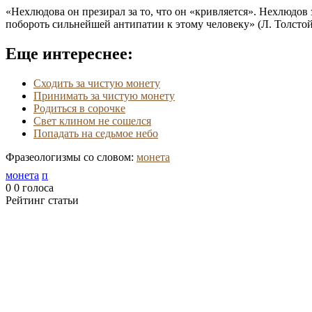
«Нехлюдова он презирал за то, что он «кривляется». Нехлюдов 
побороть сильнейшей антипатии к этому человеку» (Л. Толстой
Еще интереснее:
Сходить за чистую монету
Принимать за чистую монету
Родиться в сорочке
Свет клином не сошелся
Попадать на седьмое небо
Фразеологизмы со словом:
монета
монета
п
0
0
голоса
Рейтинг статьи